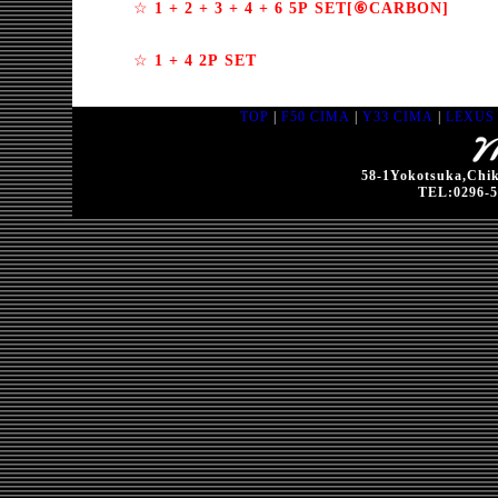
☆
1 + 2 + 3 + 4 + 6 5P SET[⑥CARBON]
☆
1 + 4 2P SET
TOP
|
F50 CIMA
|
Y33 CIMA
|
LEXUS 
58-1Yokotsuka,Chik
TEL:0296-5