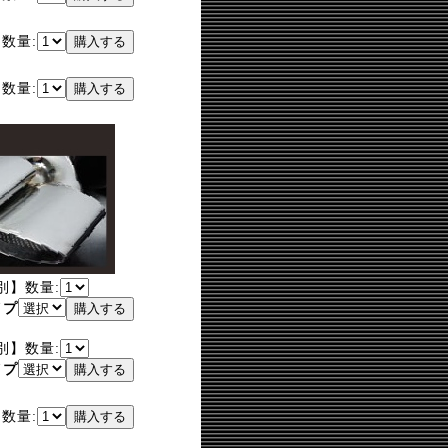
】
数量:
】
数量:
別】
数量:
イプ
別】
数量:
イプ
】
数量: