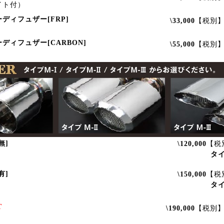
イト付）
ディフュザー[FRP]
\33,000
【税別
ディフュザー[CARBON]
\55,000
【税別
無]
\120,000
【税
タ
有]
\150,000
【税
タ
T
\190,000
【税別