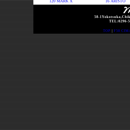
120 MARK X
16 ARISTO
58-1Yokotsuka,Chik
TEL:0296-5
TOP
|
F50 CIM