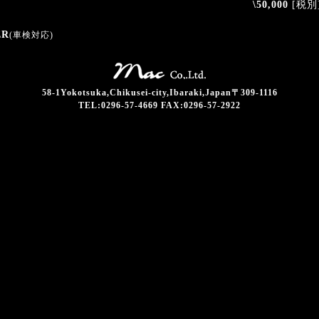
\50,000
[税別
ER
(車検対応)
58-1Yokotsuka,Chikusei-city,Ibaraki,Japan〒309-1116
TEL:0296-57-4669 FAX:0296-57-2922