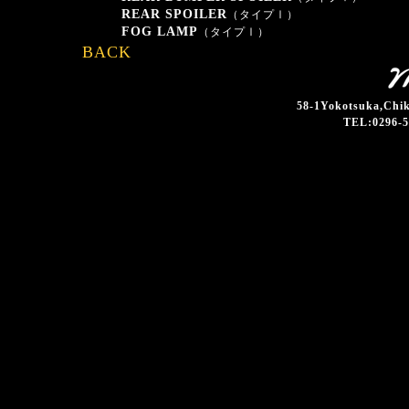
REAR SPOILER
（タイプⅠ）
FOG LAMP
（タイプⅠ）
BACK
58-1Yokotsuka,Chik
TEL:0296-5